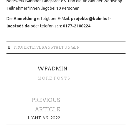
Netzwerk Bahnhof Langstadt e.V. und die Anzahl der Workshop-
Teilnehmer*innen liegt bei 10 Personen.
Die
Anmeldung
erfolgt per E-Mail:
projekte@bahnhof-
lagstadt.de
oder telefonisch:
0177-2108224
.
PROJEKTE
,
VERANSTALTUNGEN
WPADMIN
MORE POSTS
Artikel-
PREVIOUS
Navigation
ARTICLE
LICHT AN. 2022