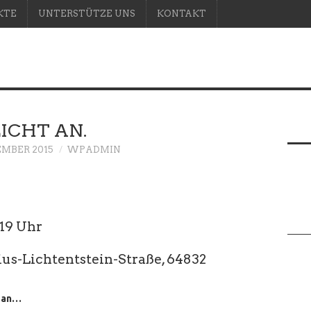
KTE
UNTERSTÜTZE UNS
KONTAKT
ICHT AN.
EMBER 2015
WPADMIN
 19 Uhr
ius-Lichtentstein-Straße, 64832
t an…