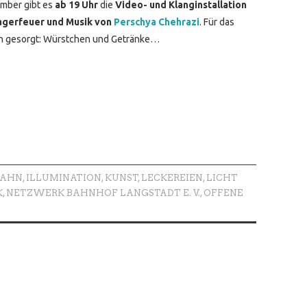
mber gibt es
ab 19 Uhr
die
Video- und Klanginstallation
gerfeuer und Musik von
Perschya Chehrazi
. Für das
uch gesorgt: Würstchen und Getränke…
BAHN
,
ILLUMINATION
,
KUNST
,
LECKEREIEN
,
LICHT
K
,
NETZWERK BAHNHOF LANGSTADT E. V.
,
OFFENE