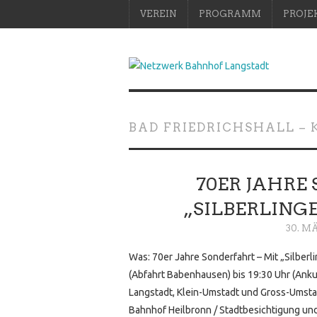
VEREIN
PROGRAMM
PROJE
BAD FRIEDRICHSHALL –
70ER JAHRE
„SILBERLING
30. M
Was: 70er Jahre Sonderfahrt – Mit „Silber
(Abfahrt Babenhausen) bis 19:30 Uhr (Ank
Langstadt, Klein-Umstadt und Gross-Umsta
Bahnhof Heilbronn / Stadtbesichtigung u