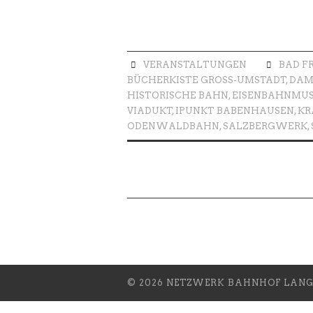
VERANSTALTUNGEN
BAD F
BÜCHERKISTE GROSS-UMSTADT
,
DAM
HISTORISCHE BAHN
,
EISENBAHNMUS
VIADUKT
,
IPUNKT BABENHAUSEN
,
KR
ODENWALDBAHN
,
SALZBERGWERK
,
© 2026 NETZWERK BAHNHOF LANGS