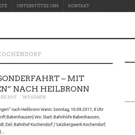
KTE
UNTERSTÜTZE UNS
KONTAKT
 KOCHENDORF
 SONDERFAHRT – MIT
EN“ NACH HEILBRONN
ÄRZ 2017
WPADMIN
lingen“ nach Heilbronn Wann: Sonntag, 10.09.2017, 9 Uhr
unft Babenhausen) Wo: Start: Bahnhöfe Babenhausen,
dt Ziel: Bahnhof Kochendorf / Salzbergwerk Kochendorf,
nd…