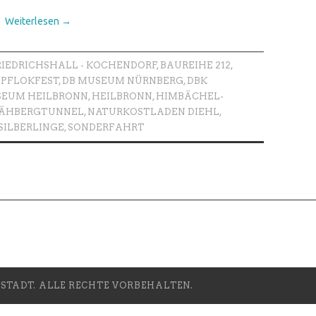
Weiterlesen
→
RIEDRICHSHALL - KOCHENDORF
,
BAUREIHE 212
,
PFLOKFEST
,
DB MUSEUM NÜRNBERG
,
DBK
EUM HEILBRONN
,
HEILBRONN
,
HIMBÄCHEL-
ÄHBERGTUNNEL
,
NATURKOSTLADEN DIEHL
,
SILBERLINGE
,
SONDERFAHRT
TADT. ALLE RECHTE VORBEHALTEN.