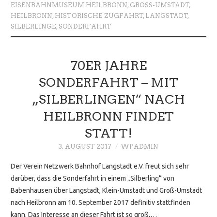
EISENBAHNMUSEUM HEILBRONN
,
GROSS-UMSTADT
,
HEILBRONN
,
HISTORISCHE ZUGFAHRT
,
LANGSTADT
,
SILBERLINGE
,
SONDERFAHRT
70ER JAHRE
SONDERFAHRT – MIT
„SILBERLINGEN“ NACH
HEILBRONN FINDET
STATT!
3. AUGUST 2017
WPADMIN
Der Verein Netzwerk Bahnhof Langstadt e.V. freut sich sehr
darüber, dass die Sonderfahrt in einem „Silberling“ von
Babenhausen über Langstadt, Klein-Umstadt und Groß-Umstadt
nach Heilbronn am 10. September 2017 definitiv stattfinden
kann. Das Interesse an dieser Fahrt ist so groß,…