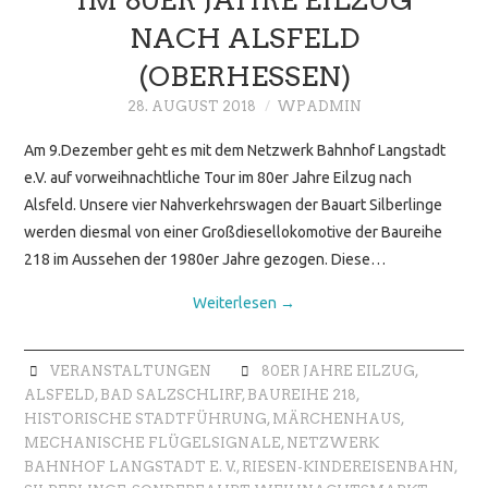
NACH ALSFELD
(OBERHESSEN)
28. AUGUST 2018
WPADMIN
Am 9.Dezember geht es mit dem Netzwerk Bahnhof Langstadt
e.V. auf vorweihnachtliche Tour im 80er Jahre Eilzug nach
Alsfeld. Unsere vier Nahverkehrswagen der Bauart Silberlinge
werden diesmal von einer Großdiesellokomotive der Baureihe
218 im Aussehen der 1980er Jahre gezogen. Diese…
Weiterlesen
→
VERANSTALTUNGEN
80ER JAHRE EILZUG
,
ALSFELD
,
BAD SALZSCHLIRF
,
BAUREIHE 218
,
HISTORISCHE STADTFÜHRUNG
,
MÄRCHENHAUS
,
MECHANISCHE FLÜGELSIGNALE
,
NETZWERK
BAHNHOF LANGSTADT E. V.
,
RIESEN-KINDEREISENBAHN
,