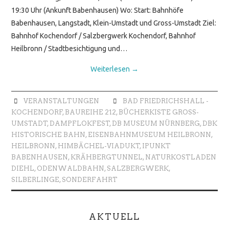
19:30 Uhr (Ankunft Babenhausen) Wo: Start: Bahnhöfe
Babenhausen, Langstadt, Klein-Umstadt und Gross-Umstadt Ziel:
Bahnhof Kochendorf / Salzbergwerk Kochendorf, Bahnhof
Heilbronn / Stadtbesichtigung und…
Weiterlesen
→
VERANSTALTUNGEN
BAD FRIEDRICHSHALL -
KOCHENDORF
,
BAUREIHE 212
,
BÜCHERKISTE GROSS-U
MSTADT
,
DAMPFLOKFEST
,
DB MUSEUM NÜRNBERG
,
DBK
HISTORISCHE BAHN
,
EISENBAHNMUSEUM HEILBRONN
,
HEILBRONN
,
HIMBÄCHEL-VIADUKT
,
IPUNKT
BABENHAUSEN
,
KRÄHBERGTUNNEL
,
NATURKOSTLADEN
DIEHL
,
ODENWALDBAHN
,
SALZBERGWERK
,
SILBERLINGE
,
SONDERFAHRT
AKTUELL