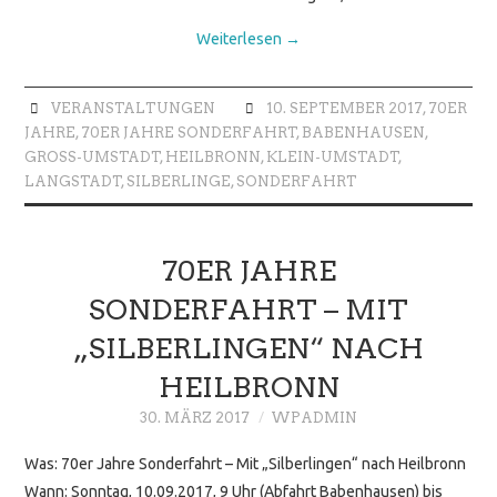
Weiterlesen
→
VERANSTALTUNGEN
10. SEPTEMBER 2017
,
70ER
JAHRE
,
70ER JAHRE SONDERFAHRT
,
BABENHAUSEN
,
GROSS-UMSTADT
,
HEILBRONN
,
KLEIN-UMSTADT
,
LANGSTADT
,
SILBERLINGE
,
SONDERFAHRT
70ER JAHRE
SONDERFAHRT – MIT
„SILBERLINGEN“ NACH
HEILBRONN
30. MÄRZ 2017
WPADMIN
Was: 70er Jahre Sonderfahrt – Mit „Silberlingen“ nach Heilbronn
Wann: Sonntag, 10.09.2017, 9 Uhr (Abfahrt Babenhausen) bis