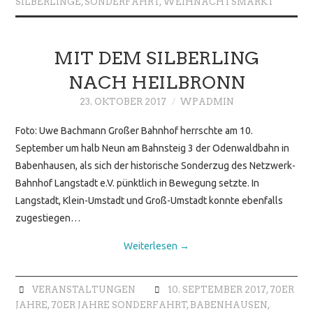
SILBERLINGE
,
SONDERFAHRT
,
WEIHNACHTSMARKT
MIT DEM SILBERLING
NACH HEILBRONN
23. OKTOBER 2017
WPADMIN
Foto: Uwe Bachmann Großer Bahnhof herrschte am 10.
September um halb Neun am Bahnsteig 3 der Odenwaldbahn in
Babenhausen, als sich der historische Sonderzug des Netzwerk-
Bahnhof Langstadt e.V. pünktlich in Bewegung setzte. In
Langstadt, Klein-Umstadt und Groß-Umstadt konnte ebenfalls
zugestiegen…
Weiterlesen
→
VERANSTALTUNGEN
10. SEPTEMBER 2017
,
70ER
JAHRE
,
70ER JAHRE SONDERFAHRT
,
BABENHAUSEN
,