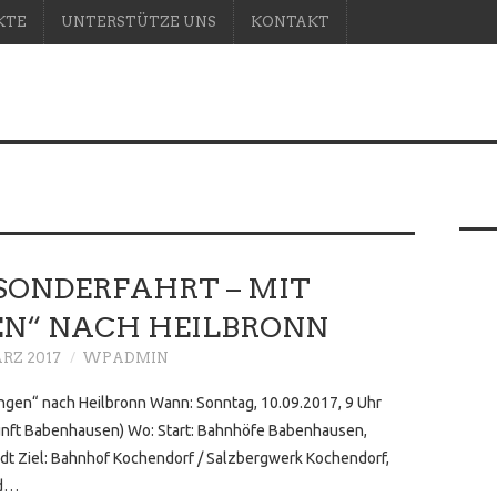
KTE
UNTERSTÜTZE UNS
KONTAKT
 SONDERFAHRT – MIT
EN“ NACH HEILBRONN
ÄRZ 2017
WPADMIN
lingen“ nach Heilbronn Wann: Sonntag, 10.09.2017, 9 Uhr
unft Babenhausen) Wo: Start: Bahnhöfe Babenhausen,
dt Ziel: Bahnhof Kochendorf / Salzbergwerk Kochendorf,
nd…