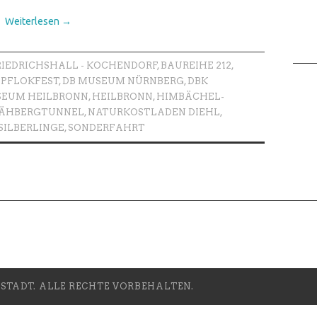
Weiterlesen
→
RIEDRICHSHALL - KOCHENDORF
,
BAUREIHE 212
,
PFLOKFEST
,
DB MUSEUM NÜRNBERG
,
DBK
EUM HEILBRONN
,
HEILBRONN
,
HIMBÄCHEL-
ÄHBERGTUNNEL
,
NATURKOSTLADEN DIEHL
,
SILBERLINGE
,
SONDERFAHRT
TADT. ALLE RECHTE VORBEHALTEN.