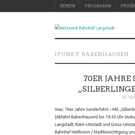
VEREIN
PROGRAMM
PROJE
IPUNKT BABENHAUSEN
70ER JAHRE
„SILBERLING
30. M
Was: 70er Jahre Sonderfahrt – Mit „Silber
(Abfahrt Babenhausen) bis 19:30 Uhr (Ank
Langstadt, Klein-Umstadt und Gross-Umsta
Bahnhof Heilbronn / Stadtbesichtigung u