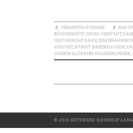
VERANSTALTUNGEN
BAD F
BÜCHERKISTE GROSS-UMSTADT
,
DAM
HISTORISCHE BAHN
,
EISENBAHNMUS
VIADUKT
,
IPUNKT BABENHAUSEN
,
KR
ODENWALDBAHN
,
SALZBERGWERK
,
© 2026 NETZWERK BAHNHOF LANGS