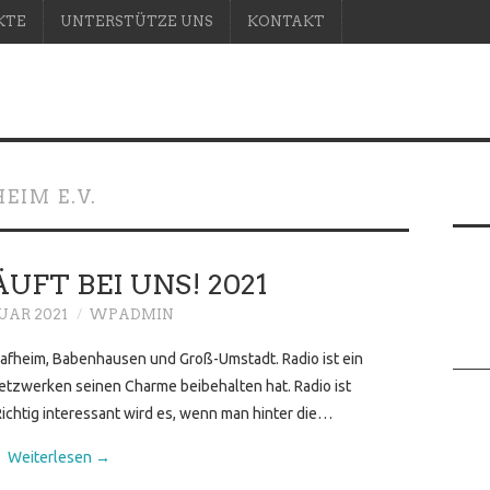
KTE
UNTERSTÜTZE UNS
KONTAKT
IM E.V.
UFT BEI UNS! 2021
NUAR 2021
WPADMIN
aafheim, Babenhausen und Groß-Umstadt. Radio ist ein
etzwerken seinen Charme beibehalten hat. Radio ist
ichtig interessant wird es, wenn man hinter die…
Weiterlesen
→