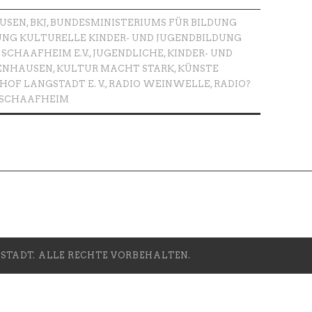
USEN
,
BKJ
,
BUNDESMINISTERIUMS FÜR BILDUNG
NG KULTURELLE KINDER- UND JUGENDBILDUNG
SCHAAFHEIM E.V.
,
JUGENDLICHE
,
KINDER- UND
BENHAUSEN
,
KULTUR MACHT STARK
,
KÜNSTE
OF LANGSTADT E. V.
,
RADIO WEINWELLE
,
RADIO?
SCHAAFHEIM
TADT. ALLE RECHTE VORBEHALTEN.