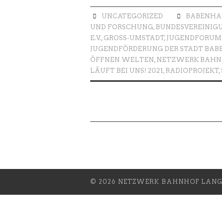
UNCATEGORIZED
BABENHA
UND FORSCHUNG
,
BUNDESVEREINIGU
E.V.
,
GROSS-UMSTADT
,
JUGENDFORUM 
JUGENDFÖRDERUNG DER STADT BA
ÖFFNEN WELTEN
,
NETZWERK BAHNH
LÄUFT BEI UNS! 2021
,
RADIOPROJEKT
,
© 2026 NETZWERK BAHNHOF LANGS