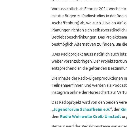
Voraussichtlich ab Februar 2021 wechseln
mit Ausflügen zu Radiostudios in der Regi
Aschaffenburg) ab, wo auch „Live on Air“ 
Planungen richten sich selbstverständlich
Betriebsbeschränkungen. Das Projektteam
bestmöglich Alternativen zu finden, um d
„Das Radioprojekt muss natürlich auch je
weiter voranzubringen. Der Projektstart u
entsprechend an die geltenden Bestimmun
Die Inhalte der Radio-Eigenproduktionen o
Teilnehmer*innen und werden als Podcasts
Instagram online der Hörerschaft zur Verfü
Das Radioprojekt wird von den beiden Vere
„
Jugendforum Schaafheim e.V.
“, der
Kin
dem
Radio Weinwelle Groß-Umstadt
org
Betreut wird das Redaktionsteam von eine