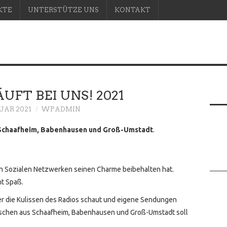
KTE
UNTERSTÜTZE UNS
KONTAKT
UFT BEI UNS! 2021
NUAR 2021
WPADMIN
s Schaafheim, Babenhausen und Groß-Umstadt
.
von Sozialen Netzwerken seinen Charme beibehalten hat.
ht Spaß.
ter die Kulissen des Radios schaut und eigene Sendungen
nschen aus Schaafheim, Babenhausen und Groß-Umstadt soll