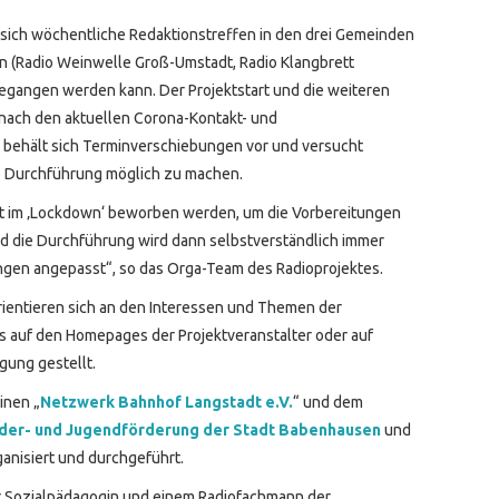
 sich wöchentliche Redaktionstreffen in den drei Gemeinden
on (Radio Weinwelle Groß-Umstadt, Radio Klangbrett
gegangen werden kann. Der Projektstart und die weiteren
 nach den aktuellen Corona-Kontakt- und
 behält sich Terminverschiebungen vor und versucht
ie Durchführung möglich zu machen.
tzt im ‚Lockdown‘ beworben werden, um die Vorbereitungen
nd die Durchführung wird dann selbstverständlich immer
gen angepasst“, so das Orga-Team des Radioprojektes.
rientieren sich an den Interessen und Themen der
 auf den Homepages der Projektveranstalter oder auf
gung gestellt.
inen „
Netzwerk Bahnhof Langstadt e.V.
“ und dem
der- und Jugendförderung der Stadt Babenhausen
und
anisiert und durchgeführt.
r Sozialpädagogin und einem Radiofachmann der