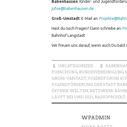
Babenhausen
: Kinder- und Jugendförder
jufoe@babenhausen.de
Groß-Umstadt
: E-Mail an:
Projekte@Bahn
Hast du noch Fragen? Dann schreibe an:
Pr
Bahnhof Langstadt
Wir freuen uns darauf, wenn auch Du bald s
UNCATEGORIZED
BABENHA
FORSCHUNG
,
BUNDESVEREINIGUNG K
GROSS-UMSTADT
,
JUGENDFORUM SCH
JUGENDFÖRDERUNG DER STADT BA
ÖFFNEN WELTEN
,
NETZWERK BAHNH
LÄUFT BEI UNS! 2021
,
RADIOPROJEKT
,
WPADMIN
MORE POSTS