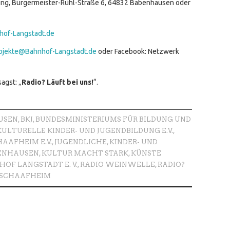
ung, Bürgermeister-Rühl-Straße 6, 64832 Babenhausen oder
hof-Langstadt.de
ojekte@Bahnhof-Langstadt.de
oder Facebook: Netzwerk
agst: „
Radio? Läuft bei uns!
“.
USEN
,
BKJ
,
BUNDESMINISTERIUMS FÜR BILDUNG UND
ULTURELLE KINDER- UND JUGENDBILDUNG E.V.
,
AAFHEIM E.V.
,
JUGENDLICHE
,
KINDER- UND
BENHAUSEN
,
KULTUR MACHT STARK
,
KÜNSTE
OF LANGSTADT E. V.
,
RADIO WEINWELLE
,
RADIO?
SCHAAFHEIM