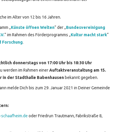
e im Alter von 12 bis 16 Jahren.
ramm „
Künste öffnen Welten
“ der „
Bundesvereinigung
.V.
“ im Rahmen des Förderprogramms „
Kultur macht stark
“
d Forschung
.
chtlich donnerstags von 17:00 Uhr bis 18:30 Uhr
azu werden im Rahmen einer
Auftaktveranstaltung am 15.
hr in der Stadthalle Babenhausen
bekannt gegeben.
Dann melde Dich bis zum 29. Januar 2021 in Deiner Gemeinde
tern:
-schaafheim.de
oder Friedrun Trautmann, Fabrikstraße 8,