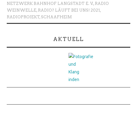
NETZWERK BAHNHOF LANGSTADT E. V.
,
RADIO
WEINWELLE
,
RADIO? LÄUFT BEI UNS! 2021
,
RADIOPROJEKT
,
SCHAAFHEIM
AKTUELL