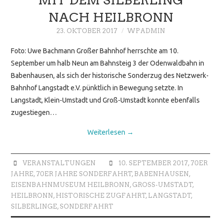
NACH HEILBRONN
23. OKTOBER 2017
WPADMIN
Foto: Uwe Bachmann Großer Bahnhof herrschte am 10.
September um halb Neun am Bahnsteig 3 der Odenwaldbahn in
Babenhausen, als sich der historische Sonderzug des Netzwerk-
Bahnhof Langstadt e.V. pünktlich in Bewegung setzte. In
Langstadt, Klein-Umstadt und Groß-Umstadt konnte ebenfalls
zugestiegen…
Weiterlesen
→
VERANSTALTUNGEN
10. SEPTEMBER 2017
,
70ER
JAHRE
,
70ER JAHRE SONDERFAHRT
,
BABENHAUSEN
,
EISENBAHNMUSEUM HEILBRONN
,
GROSS-UMSTADT
,
HEILBRONN
,
HISTORISCHE ZUGFAHRT
,
LANGSTADT
,
SILBERLINGE
,
SONDERFAHRT