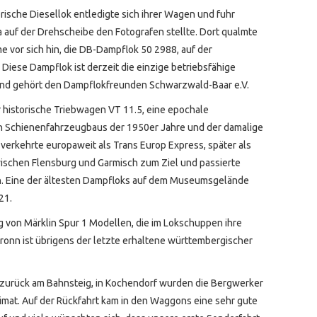
sche Diesellok entledigte sich ihrer Wagen und fuhr
va auf der Drehscheibe den Fotografen stellte. Dort qualmte
e vor sich hin, die DB-Dampflok 50 2988, auf der
iese Dampflok ist derzeit die einzige betriebsfähige
nd gehört den Dampflokfreunden Schwarzwald-Baar e.V.
historische Triebwagen VT 11.5, eine epochale
n Schienenfahrzeugbaus der 1950er Jahre und der damalige
erkehrte europaweit als Trans Europ Express, später als
ischen Flensburg und Garmisch zum Ziel und passierte
 Eine der ältesten Dampfloks auf dem Museumsgelände
21.
g von Märklin Spur 1 Modellen, die im Lokschuppen ihre
ronn ist übrigens der letzte erhaltene württembergischer
r zurück am Bahnsteig, in Kochendorf wurden die Bergwerker
imat. Auf der Rückfahrt kam in den Waggons eine sehr gute