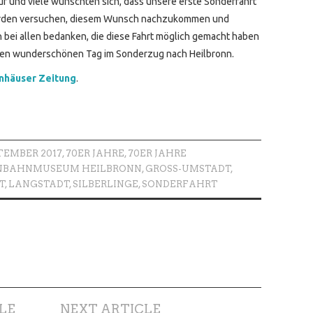
f und viele wünschten sich, dass unsere erste Sonderfahrt
 werden versuchen, diesem Wunsch nachzukommen und
h bei allen bedanken, die diese Fahrt möglich gemacht haben
 den wunderschönen Tag im Sonderzug nach Heilbronn.
nhäuser Zeitung
.
PTEMBER 2017
,
70ER JAHRE
,
70ER JAHRE
ENBAHNMUSEUM HEILBRONN
,
GROSS-UMSTADT
,
T
,
LANGSTADT
,
SILBERLINGE
,
SONDERFAHRT
LE
NEXT ARTICLE