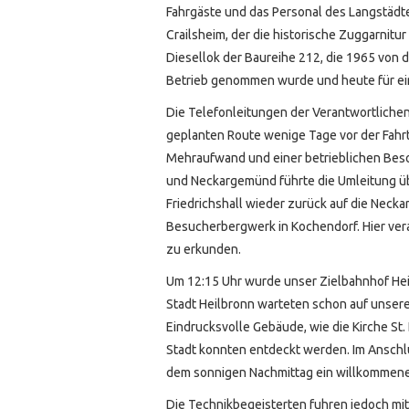
Fahrgäste und das Personal des Langstädt
Crailsheim, der die historische Zuggarnit
Diesellok der Baureihe 212, die 1965 vo
Betrieb genommen wurde und heute für eine
Die Telefonleitungen der Verantwortlichen 
geplanten Route wenige Tage vor der Fah
Mehraufwand und einer betrieblichen Bes
und Neckargemünd führte die Umleitung ü
Friedrichshall wieder zurück auf die Neckar
Besucherbergwerk in Kochendorf. Hier vera
zu erkunden.
Um 12:15 Uhr wurde unser Zielbahnhof Heil
Stadt Heilbronn warteten schon auf unsere
Eindrucksvolle Gebäude, wie die Kirche St.
Stadt konnten entdeckt werden. Im Anschl
dem sonnigen Nachmittag ein willkommene
Die Technikbegeisterten fuhren jedoch mit