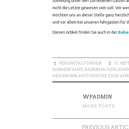
Stimmung unter den zufriedenen Gästen au
nicht die Letzte gewesen sein soll. Wir
möchten uns an dieser Stelle ganz herzlic
und vor allem bei unseren Fahrgästen für
Diesen Artikel finden Sie auch in der
Babe
VERANSTALTUNGEN
10. SE
SONDERFAHRT
,
BABENHAUSEN
,
EIS
HEILBRONN
,
HISTORISCHE ZUGFAHR
WPADMIN
MORE POSTS
Artikel-
PREVIOUS ARTIC