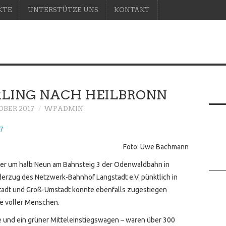
KTE
UNTERSTÜTZE UNS
KONTAKT
RLING NACH HEILBRONN
OBER 2017
WPADMIN
Foto: Uwe Bachmann
er um halb Neun am Bahnsteig 3 der Odenwaldbahn in
derzug des Netzwerk-Bahnhof Langstadt e.V. pünktlich in
tadt und Groß-Umstadt konnte ebenfalls zugestiegen
e voller Menschen.
ge und ein grüner Mitteleinstiegswagen – waren über 300