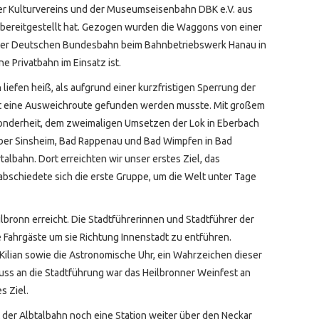
er Kulturvereins und der Museumseisenbahn DBK e.V. aus
ur bereitgestellt hat. Gezogen wurden die Waggons von einer
n der Deutschen Bundesbahn beim Bahnbetriebswerk Hanau in
 Privatbahn im Einsatz ist.
liefen heiß, als aufgrund einer kurzfristigen Sperrung der
rt eine Ausweichroute gefunden werden musste. Mit großem
onderheit, dem zweimaligen Umsetzen der Lok in Eberbach
ber Sinsheim, Bad Rappenau und Bad Wimpfen in Bad
talbahn. Dort erreichten wir unser erstes Ziel, das
bschiedete sich die erste Gruppe, um die Welt unter Tage
bronn erreicht. Die Stadtführerinnen und Stadtführer der
 Fahrgäste um sie Richtung Innenstadt zu entführen.
 Kilian sowie die Astronomische Uhr, ein Wahrzeichen dieser
uss an die Stadtführung war das Heilbronner Weinfest an
s Ziel.
 der Albtalbahn noch eine Station weiter über den Neckar