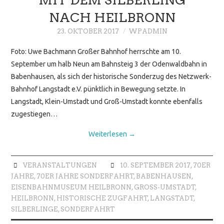
NACH HEILBRONN
23. OKTOBER 2017
WPADMIN
Foto: Uwe Bachmann Großer Bahnhof herrschte am 10.
September um halb Neun am Bahnsteig 3 der Odenwaldbahn in
Babenhausen, als sich der historische Sonderzug des Netzwerk-
Bahnhof Langstadt e.V. pünktlich in Bewegung setzte. In
Langstadt, Klein-Umstadt und Groß-Umstadt konnte ebenfalls
zugestiegen…
Weiterlesen
→
VERANSTALTUNGEN
10. SEPTEMBER 2017
,
70ER
JAHRE
,
70ER JAHRE SONDERFAHRT
,
BABENHAUSEN
,
EISENBAHNMUSEUM HEILBRONN
,
GROSS-UMSTADT
,
HEILBRONN
,
HISTORISCHE ZUGFAHRT
,
LANGSTADT
,
SILBERLINGE
,
SONDERFAHRT