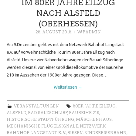
IM 80ER JAHRE EILZUG
NACH ALSFELD
(OBERHESSEN)
28. AUGUST 2018
WPADMIN
Am 9.Dezember geht es mit dem Netzwerk Bahnhof Langstadt
e.V. auf vorweihnachtliche Tour im 80er Jahre Eilzug nach
Alsfeld. Unsere vier Nahverkehrswagen der Bauart Silberlinge
werden diesmal von einer Großdiesellokomotive der Baureihe
218 im Aussehen der 1980er Jahre gezogen. Diese…
Weiterlesen
→
VERANSTALTUNGEN
80ER JAHRE EILZUG
,
ALSFELD
,
BAD SALZSCHLIRF
,
BAUREIHE 218
,
HISTORISCHE STADTFÜHRUNG
,
MÄRCHENHAUS
,
MECHANISCHE FLÜGELSIGNALE
,
NETZWERK
BAHNHOF LANGSTADT E. V.
,
RIESEN-KINDEREISENBAHN
,