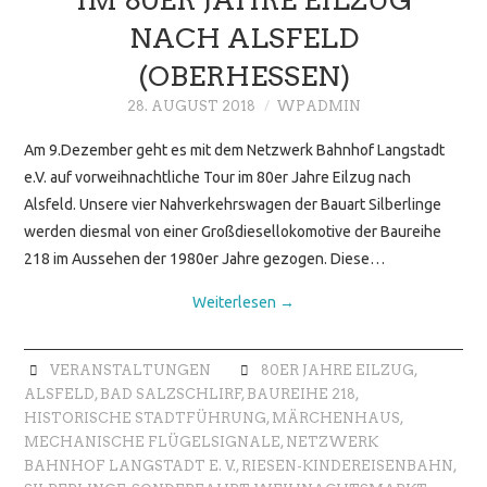
NACH ALSFELD
(OBERHESSEN)
28. AUGUST 2018
WPADMIN
Am 9.Dezember geht es mit dem Netzwerk Bahnhof Langstadt
e.V. auf vorweihnachtliche Tour im 80er Jahre Eilzug nach
Alsfeld. Unsere vier Nahverkehrswagen der Bauart Silberlinge
werden diesmal von einer Großdiesellokomotive der Baureihe
218 im Aussehen der 1980er Jahre gezogen. Diese…
Weiterlesen
→
VERANSTALTUNGEN
80ER JAHRE EILZUG
,
ALSFELD
,
BAD SALZSCHLIRF
,
BAUREIHE 218
,
HISTORISCHE STADTFÜHRUNG
,
MÄRCHENHAUS
,
MECHANISCHE FLÜGELSIGNALE
,
NETZWERK
BAHNHOF LANGSTADT E. V.
,
RIESEN-KINDEREISENBAHN
,